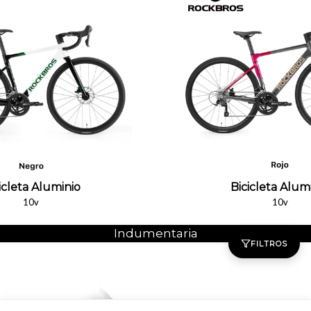
icleta Aluminio
Bicicleta Alum
10v
10v
Indumentaria
FILTROS