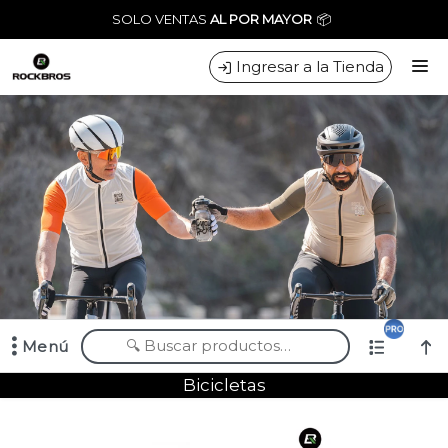
Comprá online productos de en AL LIMITE BIKES MAYORISTA
SOLO VENTAS
AL POR MAYOR
📦
Ingresar a la Tienda
CÓMO COMPRAR
CONTACTO
Menú
Comprá online productos de en AL LIMITE BIKES MAYORISTA
Bicicletas