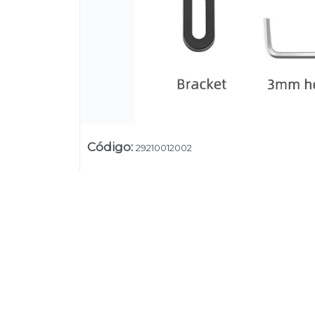
Código
:
29210012002