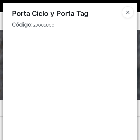
SOLO VENTAS
AL POR MAYOR
📦
Porta Ciclo y Porta Tag
Ingresar a la Tienda
Código
:
290058001
CÓMO COMPRAR
CONTACTO
Menú