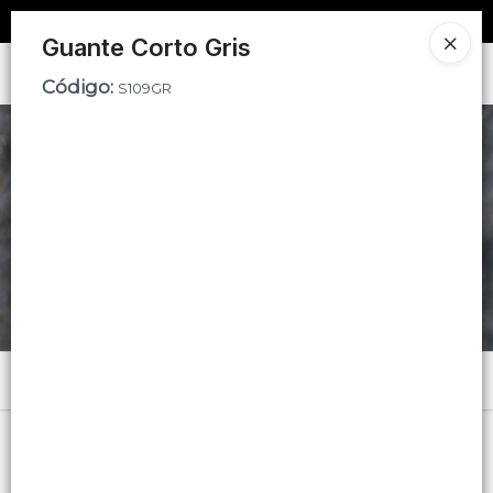
SOLO VENTAS
AL POR MAYOR
📦
Guante Corto Gris
Ingresar a la Tienda
Código
:
S109GR
CÓMO COMPRAR
CONTACTO
Menú