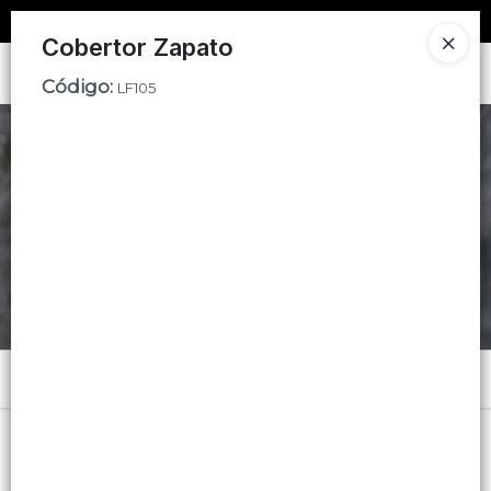
SOLO VENTAS
AL POR MAYOR
📦
Cobertor Zapato
Ingresar a la Tienda
Código
:
LF105
CÓMO COMPRAR
CONTACTO
Menú