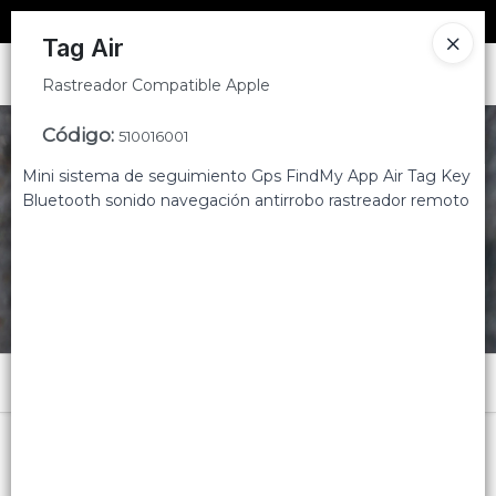
Rastreador Compatible Apple
SOLO VENTAS
AL POR MAYOR
📦
Tag Air
Ingresar a la Tienda
Rastreador Compatible Apple
CÓMO COMPRAR
Código
:
510016001
Mini sistema de seguimiento Gps FindMy App Air Tag Key
CONTACTO
Bluetooth sonido navegación antirrobo rastreador remoto
Menú
Rastreador Compatible Apple