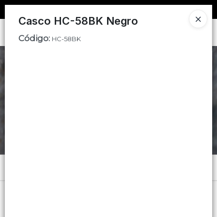
SOLO VENTAS
AL POR MAYOR
📦
Casco HC-58BK Negro
Ingresar a la Tienda
Código
:
HC-58BK
CÓMO COMPRAR
CONTACTO
Menú