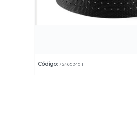
Código
:
71240004011