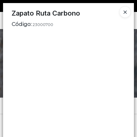
SOLO VENTAS
AL POR MAYOR
📦
Zapato Ruta Carbono
Ingresar a la Tienda
Código
:
23000700
CÓMO COMPRAR
CONTACTO
Menú