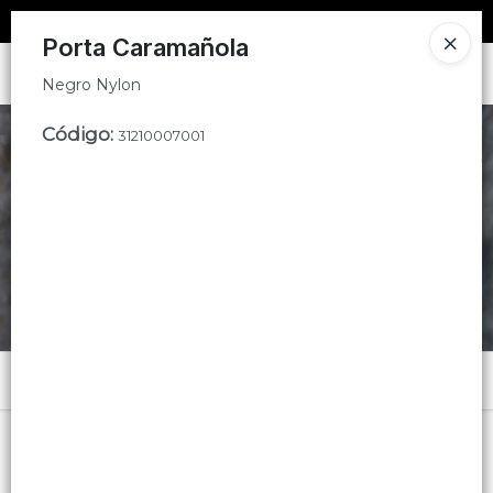
Negro Nylon
SOLO VENTAS
AL POR MAYOR
📦
Porta Caramañola
Ingresar a la Tienda
Negro Nylon
CÓMO COMPRAR
Código
:
31210007001
CONTACTO
Menú
Negro Nylon