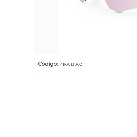
Código
:
14110013002