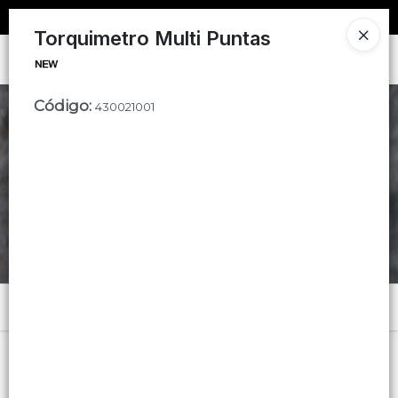
SOLO VENTAS
AL POR MAYOR
📦
Torquimetro Multi Puntas
Ingresar a la Tienda
Código
:
CÓMO COMPRAR
430021001
CONTACTO
Menú