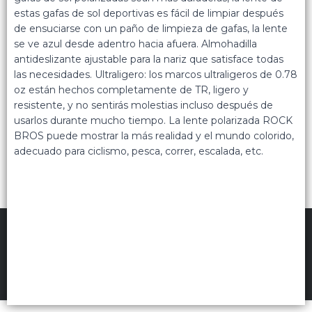
estas gafas de sol deportivas es fácil de limpiar después
Lista vacía
de ensuciarse con un paño de limpieza de gafas, la lente
se ve azul desde adentro hacia afuera. Almohadilla
antideslizante ajustable para la nariz que satisface todas
las necesidades. Ultraligero: los marcos ultraligeros de 0.78
oz están hechos completamente de TR, ligero y
resistente, y no sentirás molestias incluso después de
usarlos durante mucho tiempo. La lente polarizada ROCK
BROS puede mostrar la más realidad y el mundo colorido,
adecuado para ciclismo, pesca, correr, escalada, etc.
FILTROS
AL LIMITE BIKES MAYORISTA
©
2026