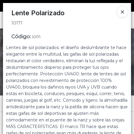
10171
SOLO VENTAS
AL POR MAYOR
📦
Lente Polarizado
Ingresar a la Tienda
10171
CÓMO COMPRAR
Código
:
10171
Lentes de sol polarizados: el diseño deslumbrante te hace
CONTACTO
elegante entre la multitud, las gafas de sol polarizadas
restauran el color verdadero, eliminan la luz reflejada y el
deslumbramiento disperso para proteger tus ojos
perfectamente. Protección UV400: lente de lentes de sol
polarizados con revestimiento de protección 100%
UV400, bloquea los dañinos rayos UVA y UVB cuando
estás en bicicleta, conduces, pesques, esquí, correr, tenis,
carreras, juegas al golf, etc. Cómodo y ligero: la almohadilla
Menú
antideslizante para la nariz y la patilla de silicona hacen que
estas gafas de sol deportivas se ajusten más
10171
cómodamente en el puente de la nariz y sobre las orejas.
MÁS CARACTERÍSTICAS: El marco TR hace que estas
gafas de sol polarizadas sean más duraderas, la lente de