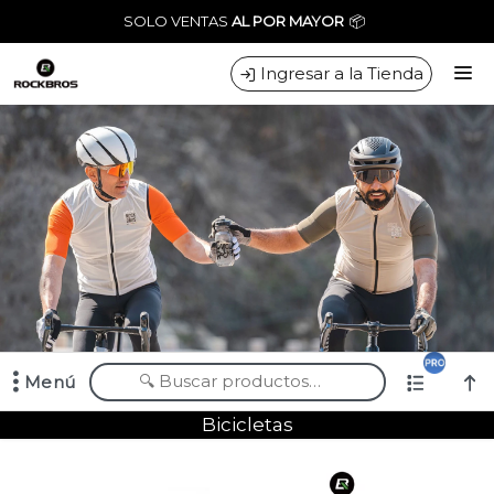
Tienda especializada en ciclismo-triathlon. Bicicletas - Accesorios -
SOLO VENTAS
AL POR MAYOR
📦
Indumentaria - Repuestos - Envíos a todo el país
Ingresar a la Tienda
CÓMO COMPRAR
CONTACTO
Menú
Tienda especializada en ciclismo-triathlon. Bicicletas - Accesorios -
Bicicletas
Indumentaria - Repuestos - Envíos a todo el país