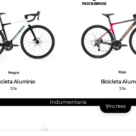
icleta Aluminio
Bicicleta Alum
10v
10v
Indumentaria
FILTROS