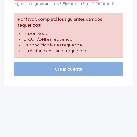
Ingresá código de área + N°. Ejemplo: (+54) ##-####-####.
Por favor, completá los siguientes campos
requeridos:
Razón Social
El CUIT/DNI es requerido
La condicion iva es requerida
El télefono celular es requerido
Crear cuenta