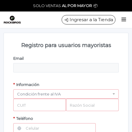
Tienda especializada en ciclismo-triathlon. Bicicletas - Accesorios -
SOLO VENTAS
AL POR MAYOR
📦
Indumentaria - Repuestos - Envíos a todo el país
Ingresar a la Tienda
CÓMO COMPRAR
Registro para usuarios mayoristas
CONTACTO
Email
*
Información
CUIT
Razón Social
*
Teléfono
Celular